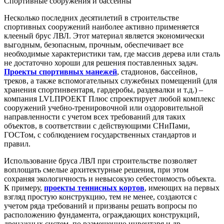
Спортивные сооружения и бассейны
Несколько последних десятилетий в строительстве
спортивных сооружений наиболее активно применяется
клееный брус ЛВЛ. Этот материал является экономически
выгодным, безопасным, прочным, обеспечивает все
необходимые характеристики там, где массив дерева или сталь
не достаточно хороши для решения поставленных задач.
Проекты спортивных манежей
, стадионов, бассейнов,
треков, а также вспомогательных служебных помещений (для
хранения спортинвентаря, гардеробы, раздевалки и т.д.) –
компания LVLПРОЕКТ Плюс спроектирует любой комплекс
сооружений учебно-тренировочной или оздоровительной
направленности с учетом всех требований для таких
объектов, в соответствии с действующими СНиПами,
ГОСТом, с соблюдением государственных стандартов и
правил.
Использование бруса ЛВЛ при строительстве позволяет
воплощать смелые архитектурные решения, при этом
сохраняя экологичность и невысокую себестоимость объекта.
К примеру,
проекты теннисных кортов
, имеющих на первых
взгляд простую конструкцию, тем не менее, создаются с
учетом ряда требований и призваны решать вопросы по
расположению фундамента, ограждающих конструкций,
дренажных систем, по размещению инвентаря и др.