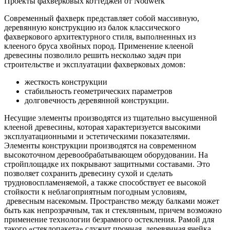
Проекты фахверковых коттеджей от Nodwerk
Современный фахверк представляет собой массивную,
деревянную конструкцию из балок классического
фахверкового архитектурного стиля, выполненных из
клееного бруса хвойных пород. Применение клееной
древесины позволило решить несколько задач при
строительстве и эксплуатации фахверковых домов:
жесткость конструкции
стабильность геометрических параметров
долговечность деревянной конструкции.
Несущие элементы производятся из тщательно высушенной
клееной древесины, которая характеризуется высокими
эксплуатационными и эстетическими показателями.
Элементы конструкции производятся на современном
высокоточном деревообрабатывающем оборудовании. На
стройплощадке их покрывают защитными составами. Это
позволяет сохранить древесину сухой и сделать
трудновоспламеняемой, а также способствует ее высокой
стойкости к неблагоприятным погодным условиям,
древесным насекомым. Пространство между балками может
быть как непрозрачным, так и стеклянным, причем возможно
применение технологии безрамного остекления. Рамой для
такого «стеклопакета» служит прочная, деревянная ячейка