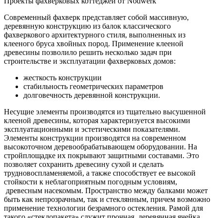
Проекты фахверковых коттеджей от Nodwerk
Современный фахверк представляет собой массивную,
деревянную конструкцию из балок классического
фахверкового архитектурного стиля, выполненных из
клееного бруса хвойных пород. Применение клееной
древесины позволило решить несколько задач при
строительстве и эксплуатации фахверковых домов:
жесткость конструкции
стабильность геометрических параметров
долговечность деревянной конструкции.
Несущие элементы производятся из тщательно высушенной
клееной древесины, которая характеризуется высокими
эксплуатационными и эстетическими показателями.
Элементы конструкции производятся на современном
высокоточном деревообрабатывающем оборудовании. На
стройплощадке их покрывают защитными составами. Это
позволяет сохранить древесину сухой и сделать
трудновоспламеняемой, а также способствует ее высокой
стойкости к неблагоприятным погодным условиям,
древесным насекомым. Пространство между балками может
быть как непрозрачным, так и стеклянным, причем возможно
применение технологии безрамного остекления. Рамой для
такого «стеклопакета» служит прочная, деревянная ячейка