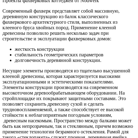
Проекты фахверковых коттеджей от Nodwerk
Современный фахверк представляет собой массивную,
деревянную конструкцию из балок классического
фахверкового архитектурного стиля, выполненных из
клееного бруса хвойных пород. Применение клееной
древесины позволило решить несколько задач при
строительстве и эксплуатации фахверковых домов:
жесткость конструкции
стабильность геометрических параметров
долговечность деревянной конструкции.
Несущие элементы производятся из тщательно высушенной
клееной древесины, которая характеризуется высокими
эксплуатационными и эстетическими показателями.
Элементы конструкции производятся на современном
высокоточном деревообрабатывающем оборудовании. На
стройплощадке их покрывают защитными составами. Это
позволяет сохранить древесину сухой и сделать
трудновоспламеняемой, а также способствует ее высокой
стойкости к неблагоприятным погодным условиям,
древесным насекомым. Пространство между балками может
быть как непрозрачным, так и стеклянным, причем возможно
применение технологии безрамного остекления. Рамой для
такого «стеклопакета» служит прочная, деревянная ячейка