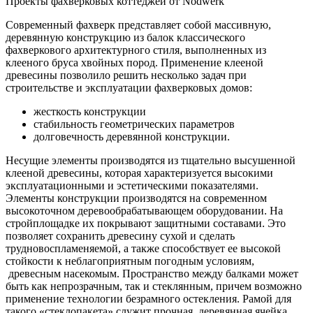
Проекты фахверковых коттеджей от Nodwerk
Современный фахверк представляет собой массивную,
деревянную конструкцию из балок классического
фахверкового архитектурного стиля, выполненных из
клееного бруса хвойных пород. Применение клееной
древесины позволило решить несколько задач при
строительстве и эксплуатации фахверковых домов:
жесткость конструкции
стабильность геометрических параметров
долговечность деревянной конструкции.
Несущие элементы производятся из тщательно высушенной
клееной древесины, которая характеризуется высокими
эксплуатационными и эстетическими показателями.
Элементы конструкции производятся на современном
высокоточном деревообрабатывающем оборудовании. На
стройплощадке их покрывают защитными составами. Это
позволяет сохранить древесину сухой и сделать
трудновоспламеняемой, а также способствует ее высокой
стойкости к неблагоприятным погодным условиям,
древесным насекомым. Пространство между балками может
быть как непрозрачным, так и стеклянным, причем возможно
применение технологии безрамного остекления. Рамой для
такого «стеклопакета» служит прочная, деревянная ячейка