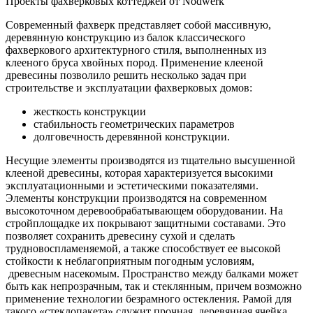
Проекты фахверковых коттеджей от Nodwerk
Современный фахверк представляет собой массивную,
деревянную конструкцию из балок классического
фахверкового архитектурного стиля, выполненных из
клееного бруса хвойных пород. Применение клееной
древесины позволило решить несколько задач при
строительстве и эксплуатации фахверковых домов:
жесткость конструкции
стабильность геометрических параметров
долговечность деревянной конструкции.
Несущие элементы производятся из тщательно высушенной
клееной древесины, которая характеризуется высокими
эксплуатационными и эстетическими показателями.
Элементы конструкции производятся на современном
высокоточном деревообрабатывающем оборудовании. На
стройплощадке их покрывают защитными составами. Это
позволяет сохранить древесину сухой и сделать
трудновоспламеняемой, а также способствует ее высокой
стойкости к неблагоприятным погодным условиям,
древесным насекомым. Пространство между балками может
быть как непрозрачным, так и стеклянным, причем возможно
применение технологии безрамного остекления. Рамой для
такого «стеклопакета» служит прочная, деревянная ячейка