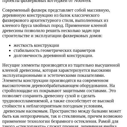
Проекты фахверковых коттеджей от Nodwerk
Современный фахверк представляет собой массивную,
деревянную конструкцию из балок классического
фахверкового архитектурного стиля, выполненных из
клееного бруса хвойных пород. Применение клееной
древесины позволило решить несколько задач при
строительстве и эксплуатации фахверковых домов:
жесткость конструкции
стабильность геометрических параметров
долговечность деревянной конструкции.
Несущие элементы производятся из тщательно высушенной
клееной древесины, которая характеризуется высокими
эксплуатационными и эстетическими показателями.
Элементы конструкции производятся на современном
высокоточном деревообрабатывающем оборудовании. На
стройплощадке их покрывают защитными составами. Это
позволяет сохранить древесину сухой и сделать
трудновоспламеняемой, а также способствует ее высокой
стойкости к неблагоприятным погодным условиям,
древесным насекомым. Пространство между балками может
быть как непрозрачным, так и стеклянным, причем возможно
применение технологии безрамного остекления. Рамой для
такого «стеклопакета» служит прочная, деревянная ячейка