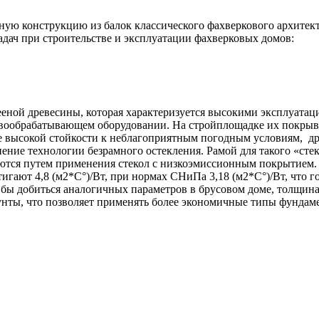
ую конструкцию из балок классического фахверкового архитект
дач при строительстве и эксплуатации фахверковых домов:
еной древесины, которая характеризуется высокими эксплуата
вообрабатывающем оборудовании. На стройплощадке их покрыва
 ее высокой стойкости к неблагоприятным погодным условиям, 
ение технологии безрамного остекления. Рамой для такого «сте
аются путем применения стекол с низкоэмиссионным покрытием
игают 4,8 (м2*С°)/Вт, при нормах СНиПа 3,18 (м2*С°)/Вт, что 
 бы добиться аналогичных параметров в брусовом доме, толщина
нты, что позволяет применять более экономичные типы фундамен