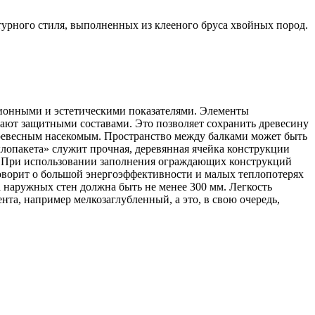
урного стиля, выполненных из клееного бруса хвойных пород.
ционными и эстетическими показателями. Элементы
ют защитными составами. Это позволяет сохранить древесину
древесным насекомым. Пространство между балками может быть
клопакета» служит прочная, деревянная ячейка конструкции
. При использовании заполнения ограждающих конструкций
говорит о большой энергоэффективности и малых теплопотерях
 наружных стен должна быть не менее 300 мм. Легкость
та, например мелкозаглубленный, а это, в свою очередь,