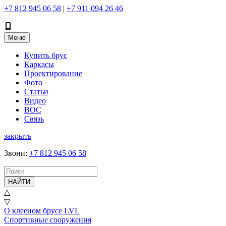
+7 812 945 06 58
|
+7 911 094 26 46
Меню
Купить брус
Каркасы
Проектирование
Фото
Статьи
Видео
ВОС
Связь
закрыть
Звони
:
+7 812 945 06 58
НАЙТИ
△
▽
О клееном брусе LVL
Спортивные сооружения