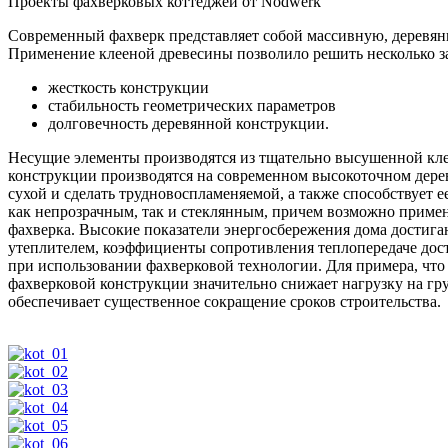
Проекты фахверковых коттеджей от Nodwerk
Современный фахверк представляет собой массивную, деревянн
Применение клееной древесины позволило решить несколько за
жесткость конструкции
стабильность геометрических параметров
долговечность деревянной конструкции.
Несущие элементы производятся из тщательно высушенной кле
конструкции производятся на современном высокоточном дере
сухой и сделать трудновоспламеняемой, а также способствует
как непрозрачным, так и стеклянным, причем возможно примен
фахверка. Высокие показатели энергосбережения дома достиг
утеплителем, коэффициенты сопротивления теплопередаче дост
при использовании фахверковой технологии. Для примера, что
фахверковой конструкции значительно снижает нагрузку на гру
обеспечивает существенное сокращение сроков строительства.