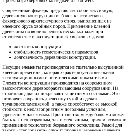
Проекты фахверковых коттеджей от Nodwerk
Современный фахверк представляет собой массивную,
деревянную конструкцию из балок классического
фахверкового архитектурного стиля, выполненных из
клееного бруса хвойных пород. Применение клееной
древесины позволило решить несколько задач при
строительстве и эксплуатации фахверковых домов:
жесткость конструкции
стабильность геометрических параметров
долговечность деревянной конструкции.
Несущие элементы производятся из тщательно высушенной
клееной древесины, которая характеризуется высокими
эксплуатационными и эстетическими показателями.
Элементы конструкции производятся на современном
высокоточном деревообрабатывающем оборудовании. На
стройплощадке их покрывают защитными составами. Это
позволяет сохранить древесину сухой и сделать
трудновоспламеняемой, а также способствует ее высокой
стойкости к неблагоприятным погодным условиям,
древесным насекомым. Пространство между балками может
быть как непрозрачным, так и стеклянным, причем возможно
применение технологии безрамного остекления. Рамой для
такого «стеклопакета» служит прочная, деревянная ячейка