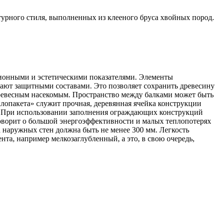
урного стиля, выполненных из клееного бруса хвойных пород.
ционными и эстетическими показателями. Элементы
ют защитными составами. Это позволяет сохранить древесину
древесным насекомым. Пространство между балками может быть
клопакета» служит прочная, деревянная ячейка конструкции
. При использовании заполнения ограждающих конструкций
говорит о большой энергоэффективности и малых теплопотерях
 наружных стен должна быть не менее 300 мм. Легкость
та, например мелкозаглубленный, а это, в свою очередь,