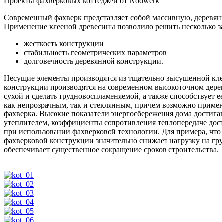
Проекты фахверковых коттеджей от Nodwerk
Современный фахверк представляет собой массивную, деревянн
Применение клееной древесины позволило решить несколько за
жесткость конструкции
стабильность геометрических параметров
долговечность деревянной конструкции.
Несущие элементы производятся из тщательно высушенной кле
конструкции производятся на современном высокоточном дере
сухой и сделать трудновоспламеняемой, а также способствует
как непрозрачным, так и стеклянным, причем возможно примен
фахверка. Высокие показатели энергосбережения дома достиг
утеплителем, коэффициенты сопротивления теплопередаче дост
при использовании фахверковой технологии. Для примера, что
фахверковой конструкции значительно снижает нагрузку на гру
обеспечивает существенное сокращение сроков строительства.