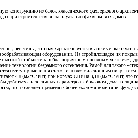
ую конструкцию из балок классического фахверкового архитект
дач при строительстве и эксплуатации фахверковых домов:
еной древесины, которая характеризуется высокими эксплуата
вообрабатывающем оборудовании. На стройплощадке их покрыва
 ее высокой стойкости к неблагоприятным погодным условиям, 
ение технологии безрамного остекления. Рамой для такого «сте
аются путем применения стекол с низкоэмиссионным покрытием
игают 4,8 (м2*С°)/Вт, при нормах СНиПа 3,18 (м2*С°)/Вт, что 
 бы добиться аналогичных параметров в брусовом доме, толщина
нты, что позволяет применять более экономичные типы фундамен