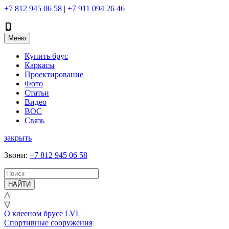
+7 812 945 06 58
|
+7 911 094 26 46
Меню
Купить брус
Каркасы
Проектирование
Фото
Статьи
Видео
ВОС
Связь
закрыть
Звони
:
+7 812 945 06 58
НАЙТИ
△
▽
О клееном брусе LVL
Спортивные сооружения