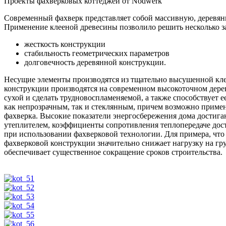
Проекты фахверковых коттеджей от Nodwerk
Современный фахверк представляет собой массивную, деревянн
Применение клееной древесины позволило решить несколько за
жесткость конструкции
стабильность геометрических параметров
долговечность деревянной конструкции.
Несущие элементы производятся из тщательно высушенной кле
конструкции производятся на современном высокоточном дере
сухой и сделать трудновоспламеняемой, а также способствует
как непрозрачным, так и стеклянным, причем возможно примен
фахверка. Высокие показатели энергосбережения дома достиг
утеплителем, коэффициенты сопротивления теплопередаче дост
при использовании фахверковой технологии. Для примера, что
фахверковой конструкции значительно снижает нагрузку на гру
обеспечивает существенное сокращение сроков строительства.