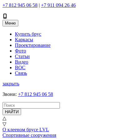
+7 812 945 06 58
|
+7 911 094 26 46
Меню
Купить брус
Каркасы
Проектирование
Фото
Статьи
Видео
ВОС
Связь
закрыть
Звони
:
+7 812 945 06 58
НАЙТИ
△
▽
О клееном брусе LVL
Спортивные сооружения