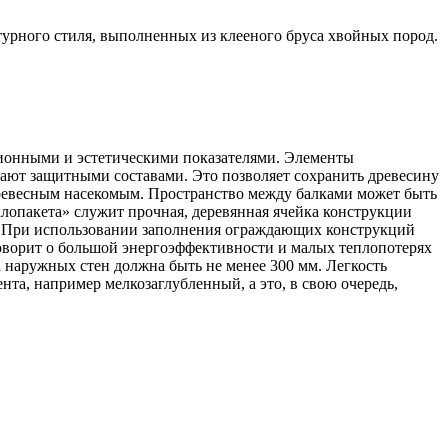
урного стиля, выполненных из клееного бруса хвойных пород.
ционными и эстетическими показателями. Элементы
ют защитными составами. Это позволяет сохранить древесину
древесным насекомым. Пространство между балками может быть
клопакета» служит прочная, деревянная ячейка конструкции
. При использовании заполнения ограждающих конструкций
говорит о большой энергоэффективности и малых теплопотерях
 наружных стен должна быть не менее 300 мм. Легкость
та, например мелкозаглубленный, а это, в свою очередь,