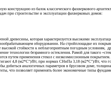
ую конструкцию из балок классического фахверкового архитект
дач при строительстве и эксплуатации фахверковых домов:
еной древесины, которая характеризуется высокими эксплуата
вообрабатывающем оборудовании. На стройплощадке их покрыва
 ее высокой стойкости к неблагоприятным погодным условиям, 
ение технологии безрамного остекления. Рамой для такого «сте
аются путем применения стекол с низкоэмиссионным покрытием
игают 4,8 (м2*С°)/Вт, при нормах СНиПа 3,18 (м2*С°)/Вт, что 
 бы добиться аналогичных параметров в брусовом доме, толщина
нты, что позволяет применять более экономичные типы фундамен