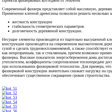
Проекты фахверковых коттеджей от Nodwerk
Современный фахверк представляет собой массивную, деревянн
Применение клееной древесины позволило решить несколько за
жесткость конструкции
стабильность геометрических параметров
долговечность деревянной конструкции.
Несущие элементы производятся из тщательно высушенной кле
конструкции производятся на современном высокоточном дере
сухой и сделать трудновоспламеняемой, а также способствует
как непрозрачным, так и стеклянным, причем возможно примен
фахверка. Высокие показатели энергосбережения дома достиг
утеплителем, коэффициенты сопротивления теплопередаче дост
при использовании фахверковой технологии. Для примера, что
фахверковой конструкции значительно снижает нагрузку на гру
обеспечивает существенное сокращение сроков строительства.