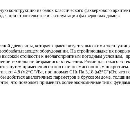
ую конструкцию из балок классического фахверкового архитект
дач при строительстве и эксплуатации фахверковых домов:
еной древесины, которая характеризуется высокими эксплуата
вообрабатывающем оборудовании. На стройплощадке их покрыва
 ее высокой стойкости к неблагоприятным погодным условиям, 
ение технологии безрамного остекления. Рамой для такого «сте
аются путем применения стекол с низкоэмиссионным покрытием
игают 4,8 (м2*С°)/Вт, при нормах СНиПа 3,18 (м2*С°)/Вт, что 
 бы добиться аналогичных параметров в брусовом доме, толщина
нты, что позволяет применять более экономичные типы фундамен