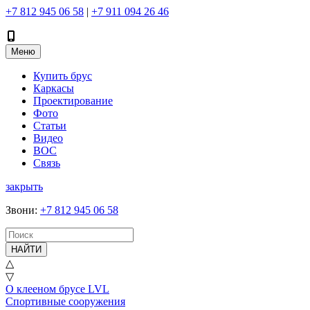
+7 812 945 06 58
|
+7 911 094 26 46
Меню
Купить брус
Каркасы
Проектирование
Фото
Статьи
Видео
ВОС
Связь
закрыть
Звони
:
+7 812 945 06 58
НАЙТИ
△
▽
О клееном брусе LVL
Спортивные сооружения