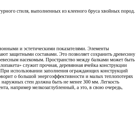
урного стиля, выполненных из клееного бруса хвойных пород.
ционными и эстетическими показателями. Элементы
ют защитными составами. Это позволяет сохранить древесину
древесным насекомым. Пространство между балками может быть
клопакета» служит прочная, деревянная ячейка конструкции
. При использовании заполнения ограждающих конструкций
говорит о большой энергоэффективности и малых теплопотерях
 наружных стен должна быть не менее 300 мм. Легкость
та, например мелкозаглубленный, а это, в свою очередь,