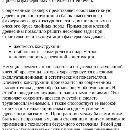
Проекты фахверковых коттеджей от Nodwerk
Современный фахверк представляет собой массивную,
деревянную конструкцию из балок классического
фахверкового архитектурного стиля, выполненных из
клееного бруса хвойных пород. Применение клееной
древесины позволило решить несколько задач при
строительстве и эксплуатации фахверковых домов:
жесткость конструкции
стабильность геометрических параметров
долговечность деревянной конструкции.
Несущие элементы производятся из тщательно высушенной
клееной древесины, которая характеризуется высокими
эксплуатационными и эстетическими показателями.
Элементы конструкции производятся на современном
высокоточном деревообрабатывающем оборудовании. На
стройплощадке их покрывают защитными составами. Это
позволяет сохранить древесину сухой и сделать
трудновоспламеняемой, а также способствует ее высокой
стойкости к неблагоприятным погодным условиям,
древесным насекомым. Пространство между балками может
быть как непрозрачным, так и стеклянным, причем возможно
применение технологии безрамного остекления. Рамой для
такого «стеклопакета» служит прочная, деревянная ячейка