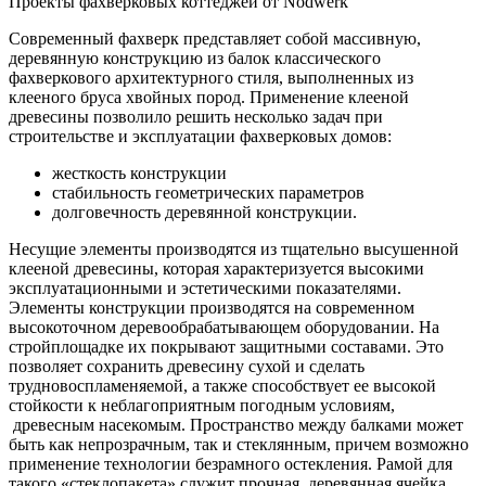
Проекты фахверковых коттеджей от Nodwerk
Современный фахверк представляет собой массивную,
деревянную конструкцию из балок классического
фахверкового архитектурного стиля, выполненных из
клееного бруса хвойных пород. Применение клееной
древесины позволило решить несколько задач при
строительстве и эксплуатации фахверковых домов:
жесткость конструкции
стабильность геометрических параметров
долговечность деревянной конструкции.
Несущие элементы производятся из тщательно высушенной
клееной древесины, которая характеризуется высокими
эксплуатационными и эстетическими показателями.
Элементы конструкции производятся на современном
высокоточном деревообрабатывающем оборудовании. На
стройплощадке их покрывают защитными составами. Это
позволяет сохранить древесину сухой и сделать
трудновоспламеняемой, а также способствует ее высокой
стойкости к неблагоприятным погодным условиям,
древесным насекомым. Пространство между балками может
быть как непрозрачным, так и стеклянным, причем возможно
применение технологии безрамного остекления. Рамой для
такого «стеклопакета» служит прочная, деревянная ячейка