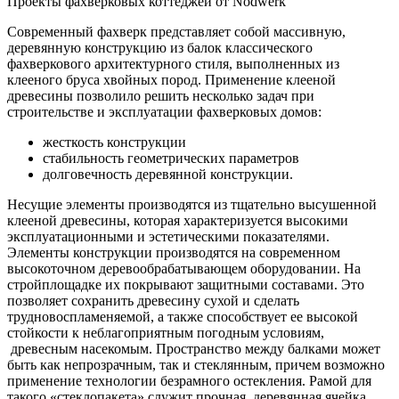
Проекты фахверковых коттеджей от Nodwerk
Современный фахверк представляет собой массивную,
деревянную конструкцию из балок классического
фахверкового архитектурного стиля, выполненных из
клееного бруса хвойных пород. Применение клееной
древесины позволило решить несколько задач при
строительстве и эксплуатации фахверковых домов:
жесткость конструкции
стабильность геометрических параметров
долговечность деревянной конструкции.
Несущие элементы производятся из тщательно высушенной
клееной древесины, которая характеризуется высокими
эксплуатационными и эстетическими показателями.
Элементы конструкции производятся на современном
высокоточном деревообрабатывающем оборудовании. На
стройплощадке их покрывают защитными составами. Это
позволяет сохранить древесину сухой и сделать
трудновоспламеняемой, а также способствует ее высокой
стойкости к неблагоприятным погодным условиям,
древесным насекомым. Пространство между балками может
быть как непрозрачным, так и стеклянным, причем возможно
применение технологии безрамного остекления. Рамой для
такого «стеклопакета» служит прочная, деревянная ячейка