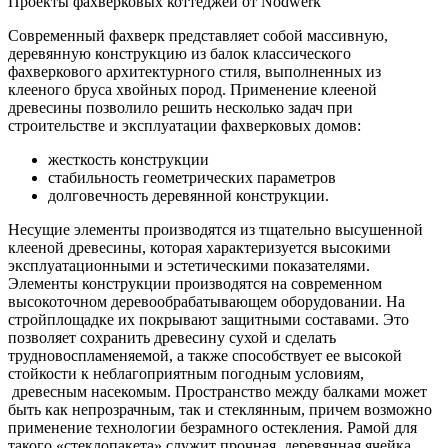
Проекты фахверковых коттеджей от Nodwerk
Современный фахверк представляет собой массивную,
деревянную конструкцию из балок классического
фахверкового архитектурного стиля, выполненных из
клееного бруса хвойных пород. Применение клееной
древесины позволило решить несколько задач при
строительстве и эксплуатации фахверковых домов:
жесткость конструкции
стабильность геометрических параметров
долговечность деревянной конструкции.
Несущие элементы производятся из тщательно высушенной
клееной древесины, которая характеризуется высокими
эксплуатационными и эстетическими показателями.
Элементы конструкции производятся на современном
высокоточном деревообрабатывающем оборудовании. На
стройплощадке их покрывают защитными составами. Это
позволяет сохранить древесину сухой и сделать
трудновоспламеняемой, а также способствует ее высокой
стойкости к неблагоприятным погодным условиям,
древесным насекомым. Пространство между балками может
быть как непрозрачным, так и стеклянным, причем возможно
применение технологии безрамного остекления. Рамой для
такого «стеклопакета» служит прочная, деревянная ячейка