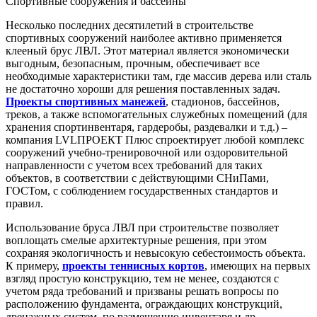
Спортивные сооружения и бассейны
Несколько последних десятилетий в строительстве
спортивных сооружений наиболее активно применяется
клееный брус ЛВЛ. Этот материал является экономически
выгодным, безопасным, прочным, обеспечивает все
необходимые характеристики там, где массив дерева или сталь
не достаточно хороши для решения поставленных задач.
Проекты спортивных манежей
, стадионов, бассейнов,
треков, а также вспомогательных служебных помещений (для
хранения спортинвентаря, гардеробы, раздевалки и т.д.) –
компания LVLПРОЕКТ Плюс спроектирует любой комплекс
сооружений учебно-тренировочной или оздоровительной
направленности с учетом всех требований для таких
объектов, в соответствии с действующими СНиПами,
ГОСТом, с соблюдением государственных стандартов и
правил.
Использование бруса ЛВЛ при строительстве позволяет
воплощать смелые архитектурные решения, при этом
сохраняя экологичность и невысокую себестоимость объекта.
К примеру,
проекты теннисных кортов
, имеющих на первых
взгляд простую конструкцию, тем не менее, создаются с
учетом ряда требований и призваны решать вопросы по
расположению фундамента, ограждающих конструкций,
дренажных систем, по размещению инвентаря и др.