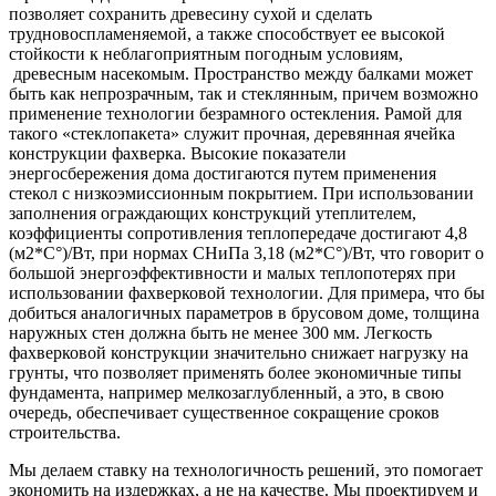
позволяет сохранить древесину сухой и сделать
трудновоспламеняемой, а также способствует ее высокой
стойкости к неблагоприятным погодным условиям,
древесным насекомым. Пространство между балками может
быть как непрозрачным, так и стеклянным, причем возможно
применение технологии безрамного остекления. Рамой для
такого «стеклопакета» служит прочная, деревянная ячейка
конструкции фахверка. Высокие показатели
энергосбережения дома достигаются путем применения
стекол с низкоэмиссионным покрытием. При использовании
заполнения ограждающих конструкций утеплителем,
коэффициенты сопротивления теплопередаче достигают 4,8
(м2*С°)/Вт, при нормах СНиПа 3,18 (м2*С°)/Вт, что говорит о
большой энергоэффективности и малых теплопотерях при
использовании фахверковой технологии. Для примера, что бы
добиться аналогичных параметров в брусовом доме, толщина
наружных стен должна быть не менее 300 мм. Легкость
фахверковой конструкции значительно снижает нагрузку на
грунты, что позволяет применять более экономичные типы
фундамента, например мелкозаглубленный, а это, в свою
очередь, обеспечивает существенное сокращение сроков
строительства.
Мы делаем ставку на технологичность решений, это помогает
экономить на издержках, а не на качестве. Мы проектируем и