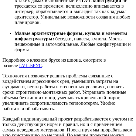
в таких домах выполненный из
LVL конструкций
не
трескается со временем, великолепно вписывается в
интерьер, обрабатывается и выглядит так как задумал
архитектор. Уникальные возможности создания любых
планировок.
Малые архитектурные формы, купола и элементы
инфраструктуры:
беседки, навесы, купола. Мосты
пешеходные и автомобильные. Любые конфигурации и
формы.
Подробнее о клееном брусе из шпона, смотрите в
разделе
LVL-БРУС
.
Технология позволяет решить проблемы связанные с
воздействием агрессивных сред, уменьшить затраты на
фундамент, вести работы в стесненных условиях, снизить
сроки строительно-монтажных работ. Устраивать полезные
объемы без лишних опор, уменьшать кровельный пирог,
увеличивать сопротивляемость теплопотерям. Удобно
работать и обрабатывать.
Каждый индивидуальный проект разрабатывается с учетом не
только действующих норм и правил, но и с применением
самых передовых материалов. Проектируя мы прорабатываем
всю конструкцию до мелочей. По нашим проектам можно