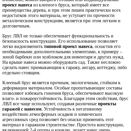
проект навеса
из клееного бруса, который имеет все
преимущества дерева, и при этом лишен практически всех
недостатков этого материала, не уступает по прочности
металлическим конструкциям, является при этом легким и
долговечным.
Брус ЛВЛ не только обеспечивает функциональность и
безопасность конструкции. Его использование позволяет
легко видоизменить
типовой
проект навеса
, оснастив его
необходимыми дополнительными элементами, к примеру –
зоной барбекю или хозблоком для инвентаря и других нужд.
На крыше навеса можно оборудовать сад. Также несложно
сделать навес примыкающим к гаражу, ангару, коттеджу, либо
отдельно стоящим.
Клееный брус является прочным, экологичным, стойким к
деформации материалом. Особые пропитывающие составы
позволяют избежать гниения бруса, обеспечивают высокую
влаго- и пожароустойчивость. Благодаря этим свойствам, брус
ЛВЛ все чаще используют, создавая различные
проекты
гаражей с навесом
. Устойчивость к негативному
воздействию атмосферных осадков и химических
агрессивных сред позволяет без опаски применять этот
материал в гаражном строительстве. Простота конструкции,
включающей 2-4 опоры и кровлю, делает навес очень