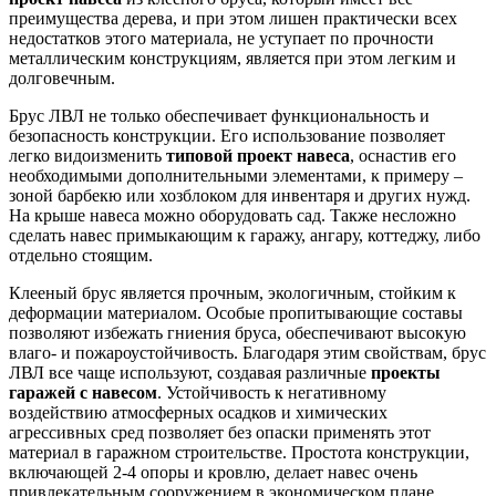
преимущества дерева, и при этом лишен практически всех
недостатков этого материала, не уступает по прочности
металлическим конструкциям, является при этом легким и
долговечным.
Брус ЛВЛ не только обеспечивает функциональность и
безопасность конструкции. Его использование позволяет
легко видоизменить
типовой
проект навеса
, оснастив его
необходимыми дополнительными элементами, к примеру –
зоной барбекю или хозблоком для инвентаря и других нужд.
На крыше навеса можно оборудовать сад. Также несложно
сделать навес примыкающим к гаражу, ангару, коттеджу, либо
отдельно стоящим.
Клееный брус является прочным, экологичным, стойким к
деформации материалом. Особые пропитывающие составы
позволяют избежать гниения бруса, обеспечивают высокую
влаго- и пожароустойчивость. Благодаря этим свойствам, брус
ЛВЛ все чаще используют, создавая различные
проекты
гаражей с навесом
. Устойчивость к негативному
воздействию атмосферных осадков и химических
агрессивных сред позволяет без опаски применять этот
материал в гаражном строительстве. Простота конструкции,
включающей 2-4 опоры и кровлю, делает навес очень
привлекательным сооружением в экономическом плане.