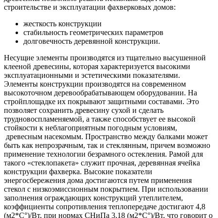
строительстве и эксплуатации фахверковых домов:
жесткость конструкции
стабильность геометрических параметров
долговечность деревянной конструкции.
Несущие элементы производятся из тщательно высушенной
клееной древесины, которая характеризуется высокими
эксплуатационными и эстетическими показателями.
Элементы конструкции производятся на современном
высокоточном деревообрабатывающем оборудовании. На
стройплощадке их покрывают защитными составами. Это
позволяет сохранить древесину сухой и сделать
трудновоспламеняемой, а также способствует ее высокой
стойкости к неблагоприятным погодным условиям,
древесным насекомым. Пространство между балками может
быть как непрозрачным, так и стеклянным, причем возможно
применение технологии безрамного остекления. Рамой для
такого «стеклопакета» служит прочная, деревянная ячейка
конструкции фахверка. Высокие показатели
энергосбережения дома достигаются путем применения
стекол с низкоэмиссионным покрытием. При использовании
заполнения ограждающих конструкций утеплителем,
коэффициенты сопротивления теплопередаче достигают 4,8
(м2*С°)/Вт, при нормах СНиПа 3,18 (м2*С°)/Вт, что говорит о