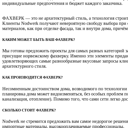
индивидуальные предпочтения и бюджет каждого заказчика.
ФАХВЕРК — это не архитектурный стиль, а технология строит
Клиенты Nodwerk получают невероятную свободу выбора при 
материалов, как при отделке фасада, так и внутри дома, причё
КАКИМ МОЖЕТ БЫТЬ ВАШ ФАХВЕРК?
Мы готовы предложить проекты для самых разных категорий з
присущие норвежскому фахверку. Именно эти элементы придаю
удовлетворяющих самые разнообразные вкусовые запросы клие
архитектурного стиля.
КАК ПРОИЗВОДИТСЯ ФАХВЕРК?
Несомненным достоинством дома, возводимого по технологии No
планировка дома может видоизменяться, без особых проблем по
канализация, отопление). Помимо того, что сами сети легко д
СКОЛЬКО СТОИТ ФАХВЕРК?
Nodwerk не стремится предложить вам самое недорогое решен
импортные материалы, высокооплачиваемые профессионалы,