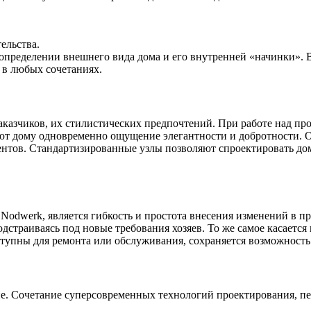
ельства.
определении внешнего вида дома и его внутренней «начинки».
м в любых сочетаниях.
аказчиков, их стилистических предпочтений. При работе над п
т дому одновременно ощущение элегантности и добротности. О
нтов. Стандартизированные узлы позволяют спроектировать дом
dwerk, является гибкость и простота внесения изменений в прое
дстраиваясь под новые требования хозяев. То же самое касаетс
оступны для ремонта или обслуживания, сохраняется возможност
ие. Сочетание суперсовременных технологий проектирования, пе