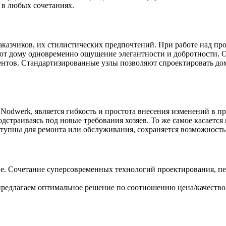
м в любых сочетаниях.
аказчиков, их стилистических предпочтений. При работе над п
т дому одновременно ощущение элегантности и добротности. О
нтов. Стандартизированные узлы позволяют спроектировать дом
dwerk, является гибкость и простота внесения изменений в прое
дстраиваясь под новые требования хозяев. То же самое касаетс
оступны для ремонта или обслуживания, сохраняется возможност
ие. Сочетание суперсовременных технологий проектирования, пе
предлагаем оптимальное решение по соотношению цена/качество.