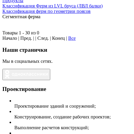
Продукты
Классификация Ферм из LVL бруса (ЛВЛ балки)
Классификация ферм по геометрии поясов
Сегментная ферма
Товары 1 - 30 из 0
Начало | Пред. | | След. | Конец
|
Все
Наши странички
Мы в социальных сетях.
Проектирование
Проектирование зданий и сооружений;
Конструирование, создание рабочих проектов;
Выполнение расчетов конструкций;