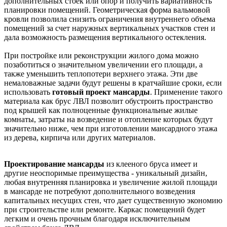
дополнительных стоек или опор и получить вариативность
планировки помещений. Геометрическая форма вальмовой
кровли позволила снизить ограничения внутреннего объема
помещений за счет наружных вертикальных участков стен и
дала возможность размещения вертикального остекления.
При постройке или реконструкции жилого дома можно
позаботиться о значительном увеличении его площади, а
также уменьшить теплопотери верхнего этажа. Эти две
немаловажные задачи будут решены в кратчайшие сроки, если
использовать
готовый проект мансарды
. Применение такого
материала как брус ЛВЛ позволит обустроить пространство
под крышей как полноценные функциональные жилые
комнаты, затраты на возведение и отопление которых будут
значительно ниже, чем при изготовлении мансардного этажа
из дерева, кирпича или других материалов.
Проектирование мансарды
из клееного бруса имеет и
другие неоспоримые преимущества - уникальный дизайн,
любая внутренняя планировка и увеличение жилой площади
в мансарде не потребуют дополнительного возведения
капитальных несущих стен, что дает существенную экономию
при строительстве или ремонте. Каркас помещений будет
легким и очень прочным благодаря исключительным