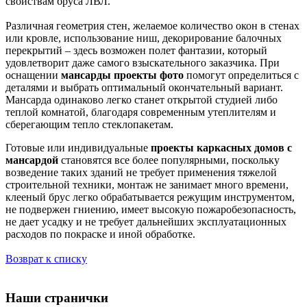
свойствам бруса ЛВЛ.
Различная геометрия стен, желаемое количество окон в стенах
или кровле, использование ниш, декорирование балочных
перекрытий – здесь возможен полет фантазии, который
удовлетворит даже самого взыскательного заказчика. При
оснащении
мансарды проекты фото
помогут определиться с
деталями и выбрать оптимальный окончательный вариант.
Мансарда одинаково легко станет открытой студией либо
теплой комнатой, благодаря современным утеплителям и
сберегающим тепло стеклопакетам.
Готовые или индивидуальные
проекты каркасных домов с
мансардой
становятся все более популярными, поскольку
возведение таких зданий не требует применения тяжелой
строительной техники, монтаж не занимает много времени,
клееный брус легко обрабатывается режущим инструментом,
не подвержен гниению, имеет высокую пожаробезопасность,
не дает усадку и не требует дальнейших эксплуатационных
расходов по покраске и иной обработке.
Возврат к списку
Наши странички