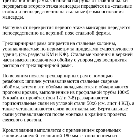
трехшарнирной рамы. Основная нагрузка от главной балки
перекрытия второго этажа мансарды передаётся на -стальные
стойки и непосредственно на стальные фермы основания
мансарды.
Нагрузка от перекрытия первого этажа мансарды передаётся
непосредственно на верхний пояс стальной фермы.
Трехшарнирная рама опирается на стальные колонны,
устанавливаемые по периметру за приделами существующего
здания, (см. разделы КМ и КЖ). Стальные колонны в верхней
части имеют посадочную обойму с упором для восприятия
распора от трехшарнирной рамы.
По верхним поясам трехшарнирных рам с помощью
резьбовых шпилек устанавливаются стальные сварные
обоймы, затем в эти обоймы вкладываются и обвариваются
прогоны кровли, выполненные из профильной трубы 100x5.
В крайних пролётах (оси 1-2 и 7-8) развариваются
горизонтальные связи из угловой стали 50x6 (см. лист 4 КД), а
также устанавливаются связи вертикальные. Вертикальные
связи устанавливаются после монтажа в крайних пролётах
связевого прогона.
Кровля здания выполняется с применением кровельных
сэндвич-панелей, толщиной 180 мм, с заполнением из