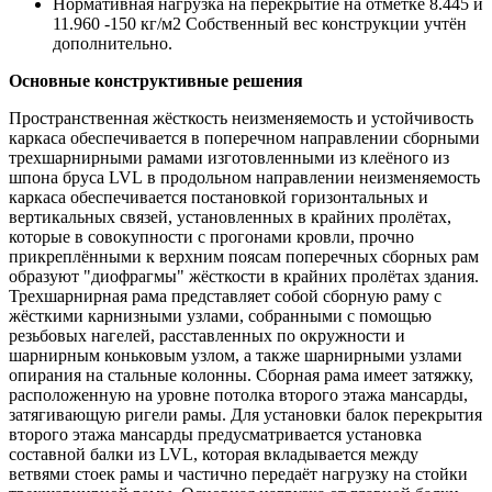
Нормативная нагрузка на перекрытие на отметке 8.445 и
11.960 -150 кг/м2 Собственный вес конструкции учтён
дополнительно.
Основные конструктивные решения
Пространственная жёсткость неизменяемость и устойчивость
каркаса обеспечивается в поперечном направлении сборными
трехшарнирными рамами изготовленными из клеёного из
шпона бруса LVL в продольном направлении неизменяемость
каркаса обеспечивается постановкой горизонтальных и
вертикальных связей, установленных в крайних пролётах,
которые в совокупности с прогонами кровли, прочно
прикреплёнными к верхним поясам поперечных сборных рам
образуют "диофрагмы" жёсткости в крайних пролётах здания.
Трехшарнирная рама представляет собой сборную раму с
жёсткими карнизными узлами, собранными с помощью
резьбовых нагелей, расставленных по окружности и
шарнирным коньковым узлом, а также шарнирными узлами
опирания на стальные колонны. Сборная рама имеет затяжку,
расположенную на уровне потолка второго этажа мансарды,
затягивающую ригели рамы. Для установки балок перекрытия
второго этажа мансарды предусматривается установка
составной балки из LVL, которая вкладывается между
ветвями стоек рамы и частично передаёт нагрузку на стойки