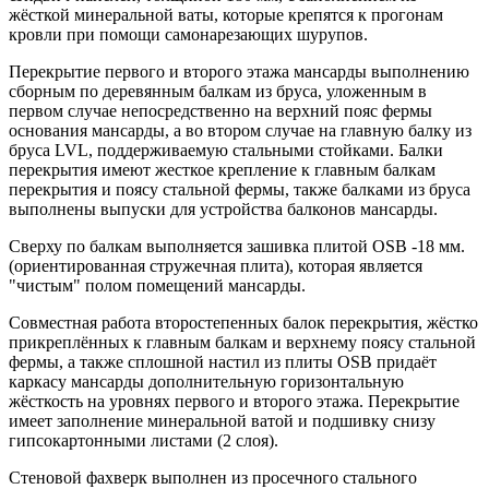
жёсткой минеральной ваты, которые крепятся к прогонам
кровли при помощи самонарезающих шурупов.
Перекрытие первого и второго этажа мансарды выполнению
сборным по деревянным балкам из бруса, уложенным в
первом случае непосредственно на верхний пояс фермы
основания мансарды, а во втором случае на главную балку из
бруса LVL, поддерживаемую стальными стойками. Балки
перекрытия имеют жесткое крепление к главным балкам
перекрытия и поясу стальной фермы, также балками из бруса
выполнены выпуски для устройства балконов мансарды.
Сверху по балкам выполняется зашивка плитой OSB -18 мм.
(ориентированная стружечная плита), которая является
"чистым" полом помещений мансарды.
Совместная работа второстепенных балок перекрытия, жёстко
прикреплённых к главным балкам и верхнему поясу стальной
фермы, а также сплошной настил из плиты OSB придаёт
каркасу мансарды дополнительную горизонтальную
жёсткость на уровнях первого и второго этажа. Перекрытие
имеет заполнение минеральной ватой и подшивку снизу
гипсокартонными листами (2 слоя).
Стеновой фахверк выполнен из просечного стального