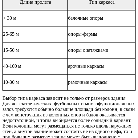
Длина пролета
Тип каркаса
< 30 м
балочные опоры
25-65 м
опоры-фермы
15-50 м
опоры с затяжками
40-100 м
арочные каркасы
10-30 м
рамочные каркасы
Выбор типа каркаса зависит не только от размеров здания.
Для легкоатлетических, футбольных и многофункциональных
залов требуются обычно большие площади без колонн, в связи
с чем конструкция из колонных опор и балок оказывается
недостаточной, и тогда выбирается более солидный вариант.
Если колонны могут размещаться не только вдоль наружных
стен, а внутри здание может состоять не из одного нефа, то и
при больших размерах здание может быть выполнено с