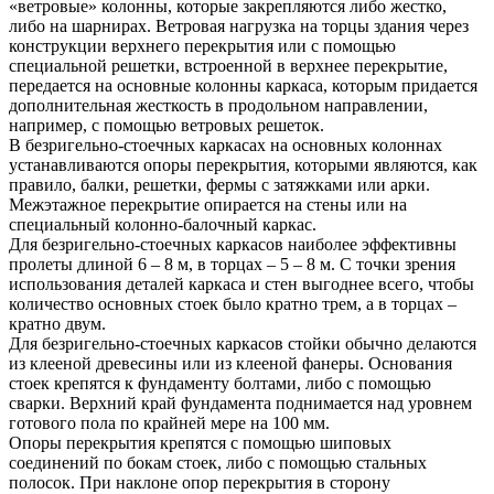
«ветровые» колонны, которые закрепляются либо жестко,
либо на шарнирах. Ветровая нагрузка на торцы здания через
конструкции верхнего перекрытия или с помощью
специальной решетки, встроенной в верхнее перекрытие,
передается на основные колонны каркаса, которым придается
дополнительная жесткость в продольном направлении,
например, с помощью ветровых решеток.
В безригельно-стоечных каркасах на основных колоннах
устанавливаются опоры перекрытия, которыми являются, как
правило, балки, решетки, фермы с затяжками или арки.
Межэтажное перекрытие опирается на стены или на
специальный колонно-балочный каркас.
Для безригельно-стоечных каркасов наиболее эффективны
пролеты длиной 6 – 8 м, в торцах – 5 – 8 м. С точки зрения
использования деталей каркаса и стен выгоднее всего, чтобы
количество основных стоек было кратно трем, а в торцах –
кратно двум.
Для безригельно-стоечных каркасов стойки обычно делаются
из клееной древесины или из клееной фанеры. Основания
стоек крепятся к фундаменту болтами, либо с помощью
сварки. Верхний край фундамента поднимается над уровнем
готового пола по крайней мере на 100 мм.
Опоры перекрытия крепятся с помощью шиповых
соединений по бокам стоек, либо с помощью стальных
полосок. При наклоне опор перекрытия в сторону