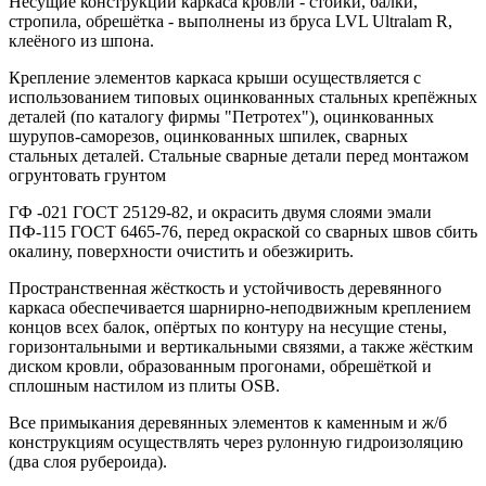
Несущие конструкции каркаса кровли - стойки, балки,
стропила, обрешётка - выполнены из бруса LVL Ultralam R,
клеёного из шпона.
Крепление элементов каркаса крыши осуществляется с
использованием типовых оцинкованных стальных крепёжных
деталей (по каталогу фирмы "Петротех"), оцинкованных
шурупов-саморезов, оцинкованных шпилек, сварных
стальных деталей. Стальные сварные детали перед монтажом
огрунтовать грунтом
ГФ -021 ГОСТ 25129-82, и окрасить двумя слоями эмали
ПФ-115 ГОСТ 6465-76, перед окраской со сварных швов сбить
окалину, поверхности очистить и обезжирить.
Пространственная жёсткость и устойчивость деревянного
каркаса обеспечивается шарнирно-неподвижным креплением
концов всех балок, опёртых по контуру на несущие стены,
горизонтальными и вертикальными связями, а также жёстким
диском кровли, образованным прогонами, обрешёткой и
сплошным настилом из плиты OSB.
Все примыкания деревянных элементов к каменным и ж/б
конструкциям осуществлять через рулонную гидроизоляцию
(два слоя рубероида).