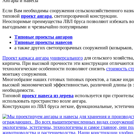
Ангары и навесы
Если Вам необходимы сооружения сельскохозяйственного наз
типовой
проект ангара
, светопрозрачной конструкции.
Неоспоримые преимущества ЛВЛ бруса позволяют избежать воз
выгодными и чрезвычайно популярными
Типовые проекты ангаров
Типовые проекты навесов
а также других светопрозрачных сооружений (козырьков, 
Проект каркаса ангара универсального
для сельского хозяйства
кирпича. При высокой прочности эти конструкции отличаются 
технологические особенности позволяют снизить
стоимость ст
монтажу сооружения.
Многообразие наших готовых типовых проектов, а также инди
высокой экономической эффективностью, различной длины (в з
необходимости.
Типовой
проект навеса из дерева
используется при строительс
использовать пространство возле ангара.
Конструкции из ЛВЛ бруса легкие, функциональные, эстетич