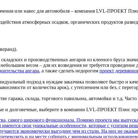
начения или навес для автомобиля – компания LVL-ПРОЕКТ Плю
действия атмосферных осадков, органических продуктов развед
веранд).
, складских и производственных ангаров из клееного бруса знач
небольшим весом – для их возведения не требуется проведение 
роительства ангара
, а также сделать недорогим
проект деревянно
видуальный подход к нуждам заказчика позволяют быстро и кач
ависимости от количества арок), с утеплением или без, с пер
тве гаража, склада, торгового павильона, автомойки и т.д. Ча
ные и долговечные, выберите в компании LVL-ПРОЕКТ Плюс про