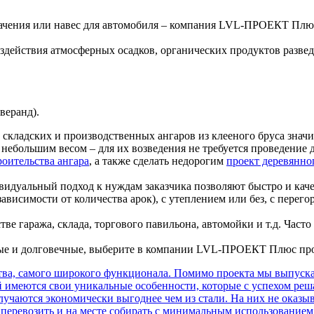
начения или навес для автомобиля – компания LVL-ПРОЕКТ Плю
действия атмосферных осадков, органических продуктов развед
веранд).
, складских и производственных ангаров из клееного бруса знач
небольшим весом – для их возведения не требуется проведение 
роительства ангара
, а также сделать недорогим
проект деревянно
видуальный подход к нуждам заказчика позволяют быстро и кач
ависимости от количества арок), с утеплением или без, с пер
тве гаража, склада, торгового павильона, автомойки и т.д. Ча
ные и долговечные, выберите в компании LVL-ПРОЕКТ Плюс про