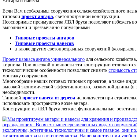
Ангары и навесы
Если Вам необходимы сооружения сельскохозяйственного наз
типовой
проект ангара
, светопрозрачной конструкции.
Неоспоримые преимущества ЛВЛ бруса позволяют избежать воз
выгодными и чрезвычайно популярными
Типовые проекты ангаров
Типовые проекты навесов
а также других светопрозрачных сооружений (козырьков, 
Проект каркаса ангара универсального
для сельского хозяйства
кирпича. При высокой прочности эти конструкции отличаются 
технологические особенности позволяют снизить
стоимость ст
монтажу сооружения.
Многообразие наших готовых типовых проектов, а также инди
высокой экономической эффективностью, различной длины (в з
необходимости.
Типовой
проект навеса из дерева
используется при строительс
использовать пространство возле ангара.
Конструкции из ЛВЛ бруса легкие, функциональные, эстетич