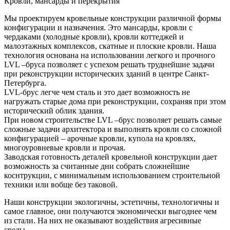
Кровли, мансарды и перекрытия
Мы проектируем кровельные конструкции различной формы
конфигурации и назначения. Это мансарды, кровли с
чердаками (холодные кровли), кровли коттеджей и
малоэтажных комплексов, скатные и плоские кровли. Наша
технология основана на использовании легкого и прочного
LVL –бруса позволяет с успехом решать труднейшие задачи
при реконструкции исторических зданий в центре Санкт-
Петербурга.
LVL-брус легче чем сталь и это дает возможность не
нагружать старые дома при реконструкции, сохраняя при этом
исторический облик здания.
При новом строительстве LVL –брус позволяет решать самые
сложные задачи архитектора и выполнять кровли со сложной
конфигурацией – арочные кровли, купола на кровлях,
многоуровневые кровли и прочая.
Заводская готовность деталей кровельной конструкции дает
возможность за считанные дни собрать сложнейшие
коснтрукции, с минимальным использованием строительной
техники или вобще без таковой.
Наши конструкции экологичны, эстетичны, технологичны и
самое главное, они получаются экономически выгоднее чем
из стали. На них не оказывают воздействия агресивные
среды.