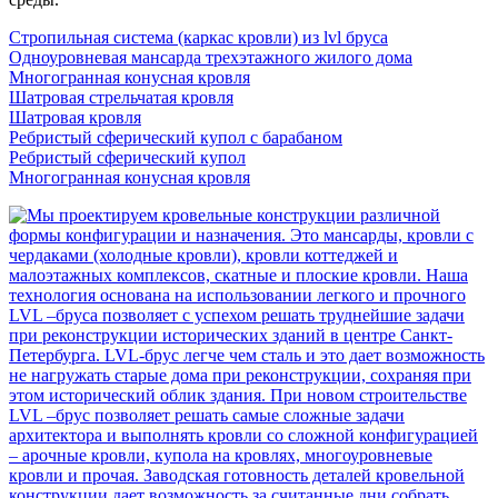
Стропильная система (каркас кровли) из lvl бруса
Одноуровневая мансарда трехэтажного жилого дома
Многогранная конусная кровля
Шатровая стрельчатая кровля
Шатровая кровля
Ребристый сферический купол с барабаном
Ребристый сферический купол
Многогранная конусная кровля