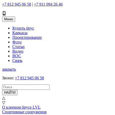
+7 812 945 06 58
|
+7 911 094 26 46
Меню
Купить брус
Каркасы
Проектирование
Фото
Статьи
Видео
ВОС
Связь
закрыть
Звони
:
+7 812 945 06 58
НАЙТИ
△
▽
О клееном брусе LVL
Спортивные сооружения