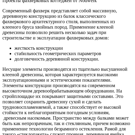
Проекты фахверковых коттеджей от Nodwerk
Современный фахверк представляет собой массивную,
деревянную конструкцию из балок классического
фахверкового архитектурного стиля, выполненных из
клееного бруса хвойных пород. Применение клееной
древесины позволило решить несколько задач при
строительстве и эксплуатации фахверковых домов:
жесткость конструкции
стабильность геометрических параметров
долговечность деревянной конструкции.
Несущие элементы производятся из тщательно высушенной
клееной древесины, которая характеризуется высокими
эксплуатационными и эстетическими показателями.
Элементы конструкции производятся на современном
высокоточном деревообрабатывающем оборудовании. На
стройплощадке их покрывают защитными составами. Это
позволяет сохранить древесину сухой и сделать
трудновоспламеняемой, а также способствует ее высокой
стойкости к неблагоприятным погодным условиям,
древесным насекомым. Пространство между балками может
быть как непрозрачным, так и стеклянным, причем возможно
применение технологии безрамного остекления. Рамой для
такого «стеклопакета» служит прочная, деревянная ячейка