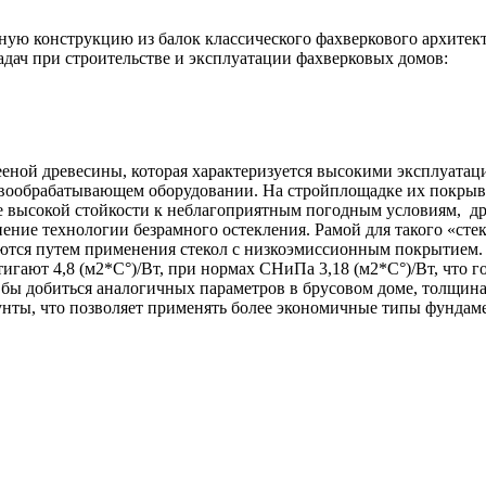
ую конструкцию из балок классического фахверкового архитект
дач при строительстве и эксплуатации фахверковых домов:
еной древесины, которая характеризуется высокими эксплуата
вообрабатывающем оборудовании. На стройплощадке их покрыва
 ее высокой стойкости к неблагоприятным погодным условиям, 
ение технологии безрамного остекления. Рамой для такого «сте
аются путем применения стекол с низкоэмиссионным покрытием
игают 4,8 (м2*С°)/Вт, при нормах СНиПа 3,18 (м2*С°)/Вт, что 
 бы добиться аналогичных параметров в брусовом доме, толщина
нты, что позволяет применять более экономичные типы фундамен