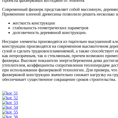
Проекты фахверковых коттеджей от Nodwerk
Современный фахверк представляет собой массивную, деревянн
Применение клееной древесины позволило решить несколько за
жесткость конструкции
стабильность геометрических параметров
долговечность деревянной конструкции.
Несущие элементы производятся из тщательно высушенной кле
конструкции производятся на современном высокоточном дере
сухой и сделать трудновоспламеняемой, а также способствует
как непрозрачным, так и стеклянным, причем возможно примен
фахверка. Высокие показатели энергосбережения дома достиг
утеплителем, коэффициенты сопротивления теплопередаче дост
при использовании фахверковой технологии. Для примера, что
фахверковой конструкции значительно снижает нагрузку на гру
обеспечивает существенное сокращение сроков строительства.