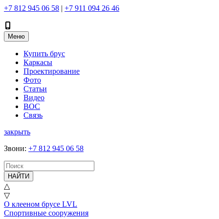
+7 812 945 06 58
|
+7 911 094 26 46
Меню
Купить брус
Каркасы
Проектирование
Фото
Статьи
Видео
ВОС
Связь
закрыть
Звони
:
+7 812 945 06 58
НАЙТИ
△
▽
О клееном брусе LVL
Спортивные сооружения