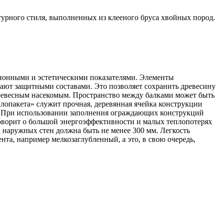
урного стиля, выполненных из клееного бруса хвойных пород.
ционными и эстетическими показателями. Элементы
ют защитными составами. Это позволяет сохранить древесину
древесным насекомым. Пространство между балками может быть
клопакета» служит прочная, деревянная ячейка конструкции
. При использовании заполнения ограждающих конструкций
говорит о большой энергоэффективности и малых теплопотерях
 наружных стен должна быть не менее 300 мм. Легкость
та, например мелкозаглубленный, а это, в свою очередь,