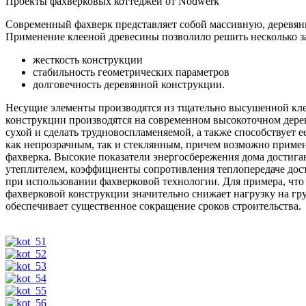
Проекты фахверковых коттеджей от Nodwerk
Современный фахверк представляет собой массивную, деревянн
Применение клееной древесины позволило решить несколько за
жесткость конструкции
стабильность геометрических параметров
долговечность деревянной конструкции.
Несущие элементы производятся из тщательно высушенной кле
конструкции производятся на современном высокоточном дере
сухой и сделать трудновоспламеняемой, а также способствует
как непрозрачным, так и стеклянным, причем возможно примен
фахверка. Высокие показатели энергосбережения дома достиг
утеплителем, коэффициенты сопротивления теплопередаче дост
при использовании фахверковой технологии. Для примера, что
фахверковой конструкции значительно снижает нагрузку на гру
обеспечивает существенное сокращение сроков строительства.