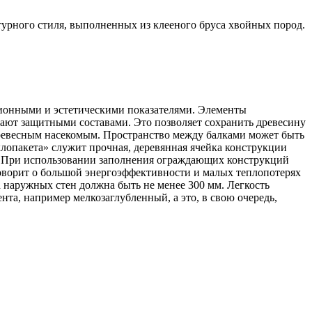
урного стиля, выполненных из клееного бруса хвойных пород.
ционными и эстетическими показателями. Элементы
ют защитными составами. Это позволяет сохранить древесину
древесным насекомым. Пространство между балками может быть
клопакета» служит прочная, деревянная ячейка конструкции
. При использовании заполнения ограждающих конструкций
говорит о большой энергоэффективности и малых теплопотерях
 наружных стен должна быть не менее 300 мм. Легкость
та, например мелкозаглубленный, а это, в свою очередь,