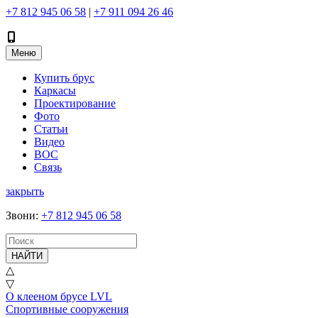
+7 812 945 06 58
|
+7 911 094 26 46
Меню
Купить брус
Каркасы
Проектирование
Фото
Статьи
Видео
ВОС
Связь
закрыть
Звони
:
+7 812 945 06 58
НАЙТИ
△
▽
О клееном брусе LVL
Спортивные сооружения