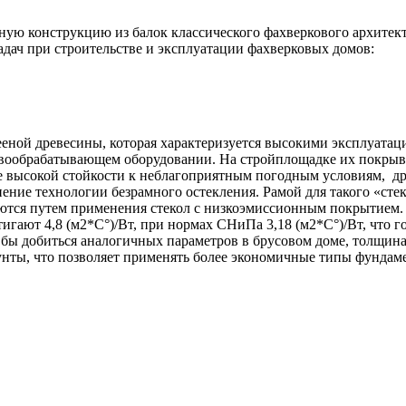
ую конструкцию из балок классического фахверкового архитект
дач при строительстве и эксплуатации фахверковых домов:
еной древесины, которая характеризуется высокими эксплуата
вообрабатывающем оборудовании. На стройплощадке их покрыва
 ее высокой стойкости к неблагоприятным погодным условиям, 
ение технологии безрамного остекления. Рамой для такого «сте
аются путем применения стекол с низкоэмиссионным покрытием
игают 4,8 (м2*С°)/Вт, при нормах СНиПа 3,18 (м2*С°)/Вт, что 
 бы добиться аналогичных параметров в брусовом доме, толщина
нты, что позволяет применять более экономичные типы фундамен