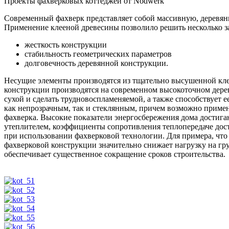
Проекты фахверковых коттеджей от Nodwerk
Современный фахверк представляет собой массивную, деревянн
Применение клееной древесины позволило решить несколько за
жесткость конструкции
стабильность геометрических параметров
долговечность деревянной конструкции.
Несущие элементы производятся из тщательно высушенной кле
конструкции производятся на современном высокоточном дере
сухой и сделать трудновоспламеняемой, а также способствует
как непрозрачным, так и стеклянным, причем возможно примен
фахверка. Высокие показатели энергосбережения дома достиг
утеплителем, коэффициенты сопротивления теплопередаче дост
при использовании фахверковой технологии. Для примера, что
фахверковой конструкции значительно снижает нагрузку на гру
обеспечивает существенное сокращение сроков строительства.