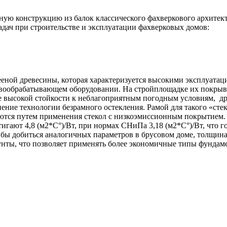
ую конструкцию из балок классического фахверкового архитект
дач при строительстве и эксплуатации фахверковых домов:
еной древесины, которая характеризуется высокими эксплуата
вообрабатывающем оборудовании. На стройплощадке их покрыва
 ее высокой стойкости к неблагоприятным погодным условиям, 
ение технологии безрамного остекления. Рамой для такого «сте
аются путем применения стекол с низкоэмиссионным покрытием
игают 4,8 (м2*С°)/Вт, при нормах СНиПа 3,18 (м2*С°)/Вт, что 
 бы добиться аналогичных параметров в брусовом доме, толщина
нты, что позволяет применять более экономичные типы фундамен