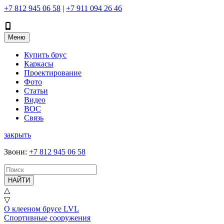
+7 812 945 06 58
|
+7 911 094 26 46
Меню
Купить брус
Каркасы
Проектирование
Фото
Статьи
Видео
ВОС
Связь
закрыть
Звони
:
+7 812 945 06 58
НАЙТИ
△
▽
О клееном брусе LVL
Спортивные сооружения