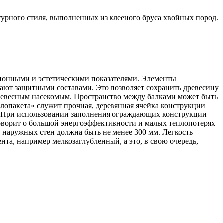
урного стиля, выполненных из клееного бруса хвойных пород.
ционными и эстетическими показателями. Элементы
ют защитными составами. Это позволяет сохранить древесину
древесным насекомым. Пространство между балками может быть
клопакета» служит прочная, деревянная ячейка конструкции
. При использовании заполнения ограждающих конструкций
говорит о большой энергоэффективности и малых теплопотерях
 наружных стен должна быть не менее 300 мм. Легкость
та, например мелкозаглубленный, а это, в свою очередь,