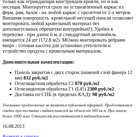
только как ограждающая конструкция кровли, но и как
несущая. Монтируется сразу на установленный каркас из
ферм, рам, балок - на любой каркас с пролетом от 2-х метров.
Внешняя поверхность кровельной несущей панели позволяет
монтировать любой кровельный материал без
дополнительных обрешетки контррейки(!). Удобна в
перевозке - при длине 6 м, в стандартный автомобиль
вмещается 24 шт (172,8 м2). МОжно монтировать ребрами
вверх - готовая кассета для установки утеплителя и
устройство продуха с кровельным материалом.
Дополнительная комплектация:
Панель закрытая с двух сторон (нижний слой фанера 12
мм)
812 руб./м2
Огнезащитная обработка Г2
870 руб./м2
Огнезащитная обработка Г1 (Е45)
2300 руб./м2
Доставка по СПБ (в пределах КАД):
98 руб./м2
Указанное предложение не являются публичной афертой. Предоставляем
скидки при поставке сэндвич панелей на объем от 300 кв.м. При заказе
более 1000 м.кв. Стоимость рассчитывается индивидуально.
16.08.2013
Возврат к списку