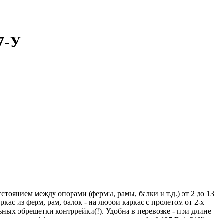
7-У
стоянием между опорами (фермы, рамы, балки и т.д.) от 2 до 13
кас из ферм, рам, балок - на любой каркас с пролетом от 2-х
ых обрешетки контррейки(!). Удобна в перевозке - при длине