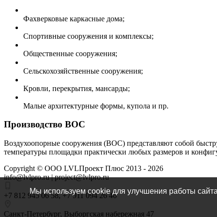
Фахверковые каркасные дома;
Спортивные сооружения и комплексы;
Общественные сооружения;
Сельскохозяйственные сооружения;
Кровли, перекрытия, мансарды;
Малые архитектурные формы, купола и пр.
Производство ВОС
Воздухоопорные сооружения (ВОС) представляют собой быстру
температуры площадки практически любых размеров и конфигу
Copyright ©
ООО LVLПроект Плюс
2013 - 2026
info@lvlpro.ru | project@lvlpro.ru
Мы используем cookie для улучшения работы сайта
+7 812 945 06 58
,
+7 911 094 26 46
Санкт-Петербург
,
Выборгская набережная 47