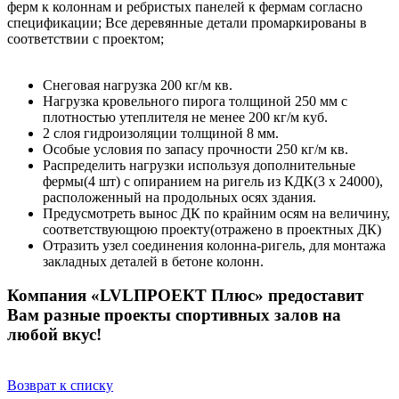
ферм к колоннам и ребристых панелей к фермам согласно
спецификации; Все деревянные детали промаркированы в
соответствии с проектом;
Снеговая нагрузка 200 кг/м кв.
Нагрузка кровельного пирога толщиной 250 мм с
плотностью утеплителя не менее 200 кг/м куб.
2 слоя гидроизоляции толщиной 8 мм.
Особые условия по запасу прочности 250 кг/м кв.
Распределить нагрузки используя дополнительные
фермы(4 шт) с опиранием на ригель из КДК(3 х 24000),
расположенный на продольных осях здания.
Предусмотреть вынос ДК по крайним осям на величину,
соответствующюю проекту(отражено в проектных ДК)
Отразить узел соединения колонна-ригель, для монтажа
закладных деталей в бетоне колонн.
Компания
«
LVLПРОЕКТ Плюс»
предоставит
Вам разные
проекты спортивных залов
на
любой вкус!
Возврат к списку